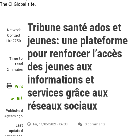
The CI Global site.
Tribune santé ados et
Network
Contact
jeunes: une plateforme
Lira2750
pour renforcer l’accès
Time to
des jeunes aux
read
2 minutes
informations et
Print
services grâce aux
a+
a-
réseaux sociaux
Published
4 years ago
Fri, 11/05/2021 - 06:30
0 comments
Last
updated