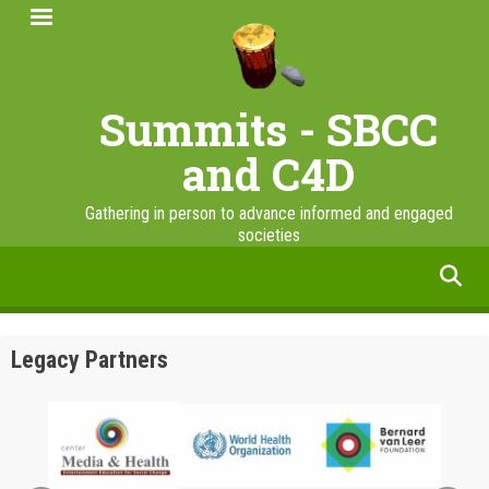
Skip
to
main
content
Summits - SBCC
and C4D
Gathering in person to advance informed and engaged
societies
facebook
twitter
linkedin
instagram
Legacy Partners